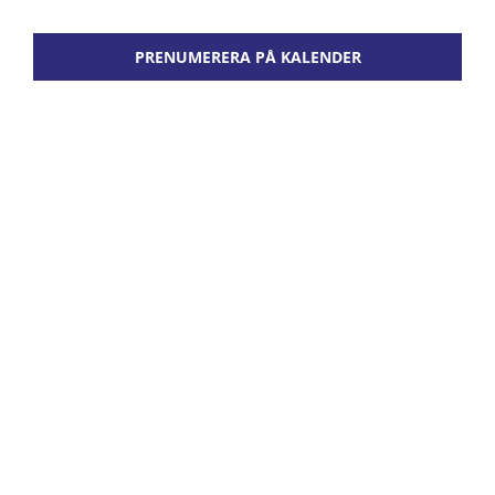
Evenem
Views
Kontakta oss
PRENUMERERA PÅ KALENDER
Naviga