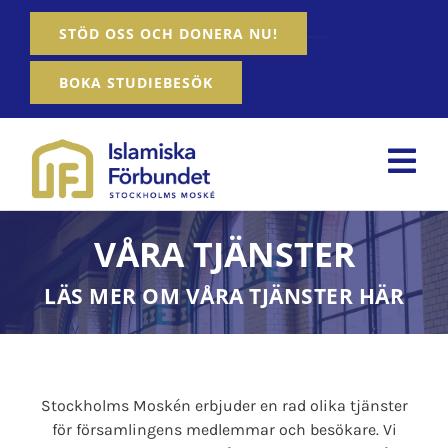
Fortsätt
…….
STÖD OSS OCH DONERA NU!
till
innehållet
BOKA STUDIEBESÖK
Tog
Nav
Hem
VÅRA TJÄNSTER
Om oss
LÄS MER OM VÅRA TJÄNSTER HÄR
Våra tjänster
Aktiviteter
Stockholms Moskén erbjuder en rad olika tjänster
för församlingens medlemmar och besökare. Vi
Nyheter