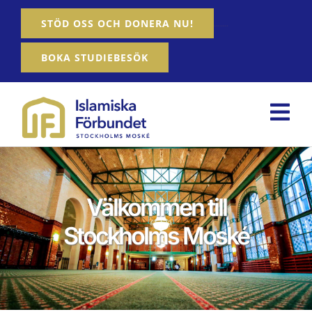
Fortsätt
…….
STÖD OSS OCH DONERA NU!
till
innehållet
BOKA STUDIEBESÖK
Tog
Nav
Hem
Om oss
Välkommen till
Stockholms Moské
Våra tjänster
Aktiviteter
Nyheter