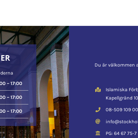
DER
Du är välkommen a
nderna
00 – 17:00
Islamiska Fö
00 – 17:00
Kapellgränd 10
08-509 109 0
00 – 17:00
info@stockho
PG: 64 67 75-7