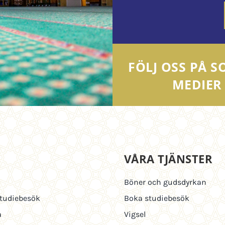
FÖLJ OSS PÅ S
MEDIER
M
VÅRA TJÄNSTER
Böner och gudsdyrkan
tudiebesök
Boka studiebesök
a
Vigsel