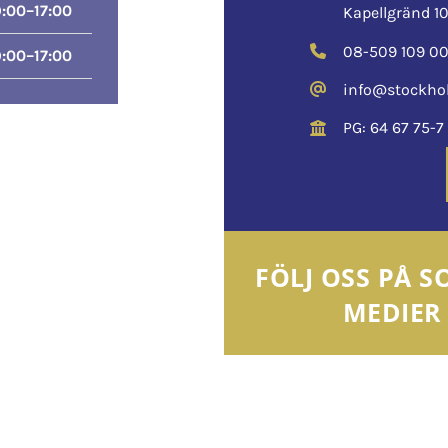
:00–17:00
Kapellgränd 10
08-509 109 0
:00–17:00
info@stockho
PG: 64 67 75-7
FÖLJ OSS PÅ S
MEDIER