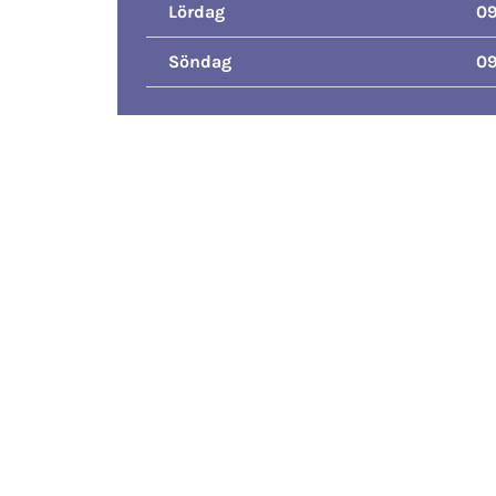
Lördag
09
Söndag
09