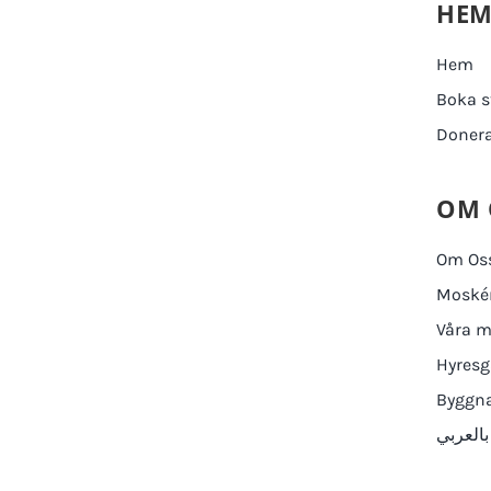
HE
Hem
Boka s
Doner
OM 
Om Os
Moskén
Våra m
Hyresg
Byggna
بالعربي