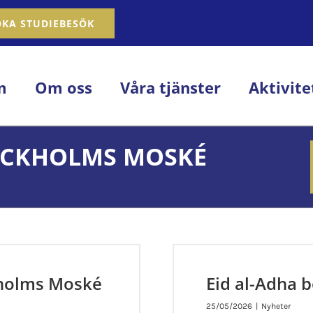
OKA STUDIEBESÖK
m
Om oss
Våra tjänster
Aktivite
OCKHOLMS MOSKÉ
kholms Moské
Eid al-Adha 
25/05/2026
|
Nyheter