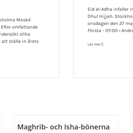
Eid al-Adha infaller 
Dhul Hijjah. Stockho
ckholms Moské
onsdagen den 27 maj.
. Efter omfattande
Första - 07:00 • Andr
undersökt olika
 att ställa in årets
Läs mer
Maghrib- och Isha-bönerna