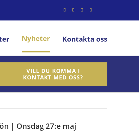
Nyheter
ter
Kontakta oss
VILL DU KOMMA I
KONTAKT MED OSS?
bön | Onsdag 27:e maj