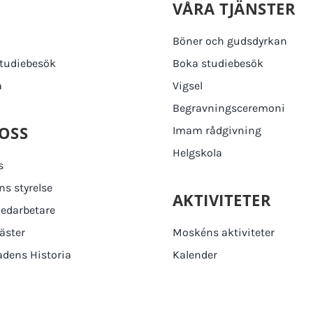
M
VÅRA TJÄNSTER
Böner och gudsdyrkan
tudiebesök
Boka studiebesök
a
Vigsel
Begravningsceremoni
OSS
Imam rådgivning
Helgskola
s
s styrelse
AKTIVITETER
edarbetare
äster
Moskéns aktiviteter
dens Historia
Kalender