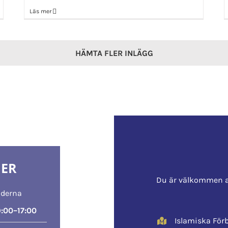
Läs mer
HÄMTA FLER INLÄGG
DER
Du är välkommen a
nderna
:00–17:00
Islamiska Fö