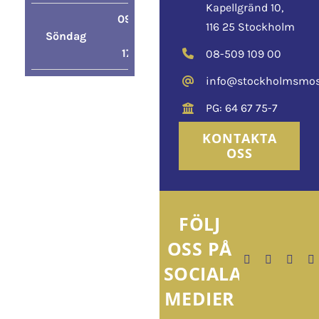
Kapellgränd 10,
09:00
116 25 Stockholm
Söndag
–
17:00
08-509 109 00
info@stockholmsmos
PG: 64 67 75-7
KONTAKTA
OSS
FÖLJ
OSS PÅ
SOCIALA
MEDIER