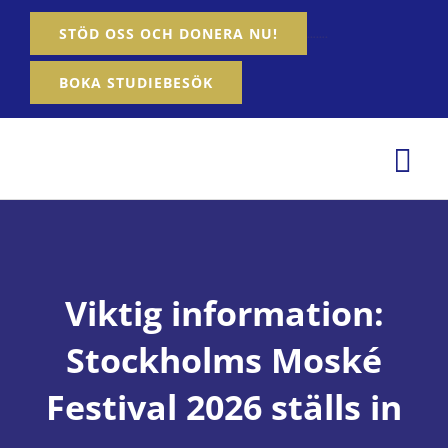
Fortsätt
…….
STÖD OSS OCH DONERA NU!
till
innehållet
BOKA STUDIEBESÖK
Tog
Nav
Hem
Om oss
Viktig information:
Våra tjänster
Stockholms Moské
Aktiviteter
Festival 2026 ställs in
Nyheter