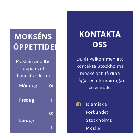
KONTAKTA
MOKSÉNS
OSS
ÖPPETTIDER
Du är välkommen att
Moskén är alltid
kontakta Stockholms
öppen vid
moské och få dina
bönestunderna
frågor och funderingar
Måndag
09:00
besvarade.
–
–
Fredag
17:00
Islamiska
Förbundet
09:00
Stockholms
Lördag
–
17:00
Moské