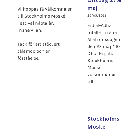
Onsdag 27:e
maj
Vi hoppas få välkomna er
till Stockholms Moské
25/05/2026
Festival nästa år,
Eid al-Adha
insha’Allah.
infaller in sha
Allah onsdagen
Tack för ert stöd, ert
den 27 maj / 10
tålamod och er
Dhul Hijjah.
förståelse.
Stockholms
Moské
välkomnar er
till
Stockholms
Moské