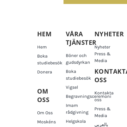
HEM
VÅRA
NYHETER
TJÄNSTER
Hem
Nyheter
Press &
Böner och
Boka
Media
gudsdyrkan
studiebesök
KONTAKT
Boka
Donera
studiebesök
OSS
Vigsel
OM
Kontakta
Begravningsceremoni
OSS
oss
Imam
Press &
rådgivning
Om Oss
Media
Helgskola
Moskéns
بالعربي