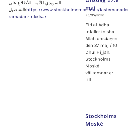
Onsdag 27:e
السويدي للأئمة. للأطلاع على
maj
التفاصيل:
https://www.stockholmsmoske.se/fastemanade
25/05/2026
ramadan-inleds…/
Eid al-Adha
infaller in sha
Allah onsdagen
den 27 maj / 10
Dhul Hijjah.
Stockholms
Moské
välkomnar er
till
Stockholms
Moské