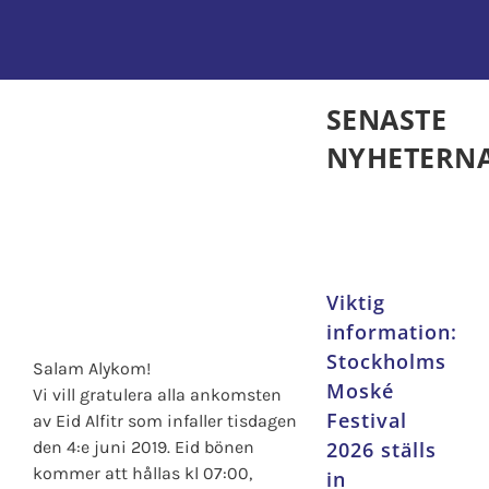
Kontakta oss
SENASTE
NYHETERN
Viktig
information:
Stockholms
Salam Alykom!
Moské
Vi vill gratulera alla ankomsten
Festival
av Eid Alfitr som infaller tisdagen
den 4:e juni 2019. Eid bönen
2026 ställs
kommer att hållas kl 07:00,
in