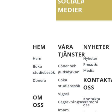
SOCIALA
MEDIER
HEM
VÅRA
NYHETER
TJÄNSTER
Hem
Nyheter
Press &
Böner och
Boka
Media
gudsdyrkan
studiebesök
KONTAKT
Boka
Donera
studiebesök
OSS
Vigsel
OM
Kontakta
Begravningsceremoni
OSS
oss
Imam