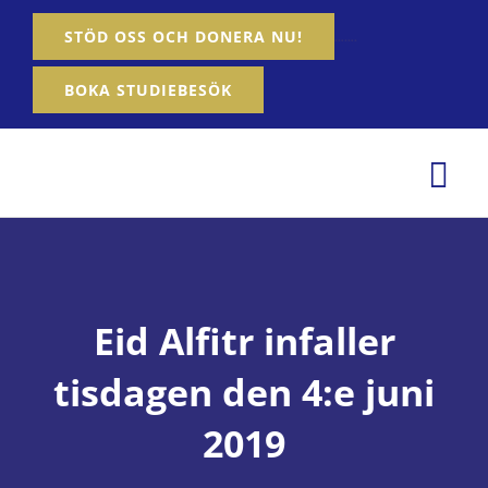
Fortsätt
…….
STÖD OSS OCH DONERA NU!
till
innehållet
BOKA STUDIEBESÖK
Tog
Nav
Hem
Om oss
Eid Alfitr infaller
Våra tjänster
tisdagen den 4:e juni
Aktiviteter
2019
Nyheter