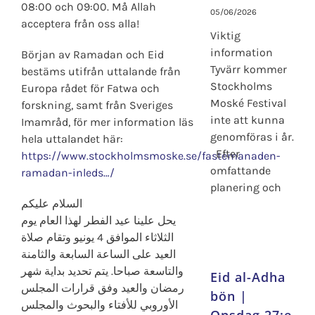
08:00 och 09:00. Må Allah
05/06/2026
acceptera från oss alla!
Viktig
information
Början av Ramadan och Eid
Tyvärr kommer
bestäms utifrån uttalande från
Stockholms
Europa rådet för Fatwa och
Moské Festival
forskning, samt från Sveriges
inte att kunna
Imamråd, för mer information läs
genomföras i år.
hela uttalandet här:
Efter
https://www.stockholmsmoske.se/fastemanaden-
omfattande
ramadan-inleds…/
planering och
السلام عليكم
يحل علينا عيد الفطر لهذا العام يوم
الثلاثاء الموافق 4 يونيو وتقام صلاة
العيد على الساعة السابعة والثامنة
والتاسعة صباحا. يتم تحديد بداية شهر
Eid al-Adha
رمضان والعيد وفق قرارات المجلس
bön |
الأوروبي للأفتاء والبحوث والمجلس