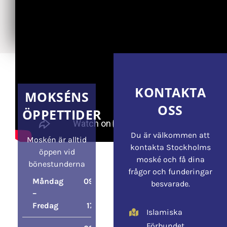
KONTAKTA
MOKSÉNS
OSS
ÖPPETTIDER
Du är välkommen att
Moskén är alltid
kontakta Stockholms
öppen vid
moské och få dina
bönestunderna
frågor och funderingar
Måndag
09:00
besvarade.
–
–
Fredag
17:00
Islamiska
Förbundet