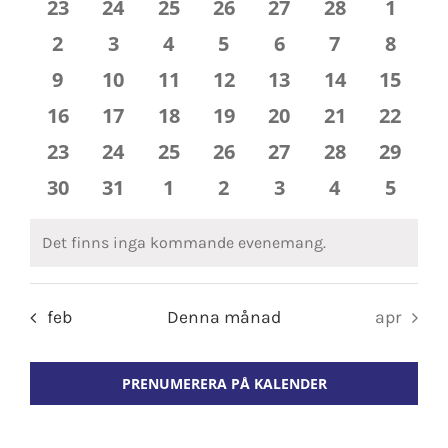
0
0
0
0
0
0
0
23
24
25
26
27
28
1
Views
Evenemang
evenemang
evenemang
evenemang
evenemang
evenemang
evenemang
even
0
0
0
0
0
0
0
2
3
4
5
6
7
8
Kontakta oss
Naviga
evenemang
evenemang
evenemang
evenemang
evenemang
evenemang
even
0
0
0
0
0
0
0
9
10
11
12
13
14
15
evenemang
evenemang
evenemang
evenemang
evenemang
evenemang
evene
0
0
0
0
0
0
0
16
17
18
19
20
21
22
evenemang
evenemang
evenemang
evenemang
evenemang
evenemang
evene
0
0
0
0
0
0
0
23
24
25
26
27
28
29
evenemang
evenemang
evenemang
evenemang
evenemang
evenemang
evene
0
0
0
0
0
0
0
30
31
1
2
3
4
5
evenemang
evenemang
evenemang
evenemang
evenemang
evenemang
even
Det finns inga kommande evenemang.
Notis
feb
Denna månad
apr
PRENUMERERA PÅ KALENDER