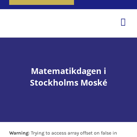
Tog
Nav
Hem
Om oss
Matematikdagen i
Våra tjänster
Stockholms Moské
Aktiviteter
Nyheter
Kontakta oss
Warning
: Trying to access array offset on false in