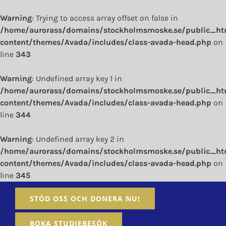
Warning
: Trying to access array offset on false in
/home/aurorass/domains/stockholmsmoske.se/public_ht
content/themes/Avada/includes/class-avada-head.php
on
line
343
Warning
: Undefined array key 1 in
/home/aurorass/domains/stockholmsmoske.se/public_ht
content/themes/Avada/includes/class-avada-head.php
on
line
344
Warning
: Undefined array key 2 in
/home/aurorass/domains/stockholmsmoske.se/public_ht
content/themes/Avada/includes/class-avada-head.php
on
line
345
Fortsätt
…….
STÖD OSS OCH DONERA NU!
till
innehållet
BOKA STUDIEBESÖK