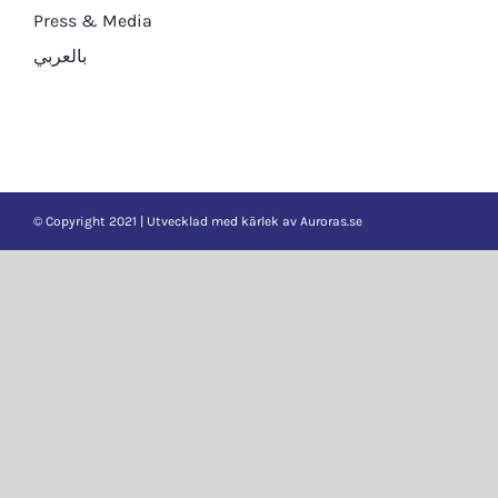
Press & Media
بالعربي
© Copyright 2021 | Utvecklad med kärlek av
Auroras.se