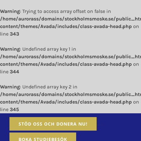
Warning
: Trying to access array offset on false in
/home/aurorass/domains/stockholmsmoske.se/public_ht
content/themes/Avada/includes/class-avada-head.php
on
line
343
Warning
: Undefined array key 1 in
/home/aurorass/domains/stockholmsmoske.se/public_ht
content/themes/Avada/includes/class-avada-head.php
on
line
344
Warning
: Undefined array key 2 in
/home/aurorass/domains/stockholmsmoske.se/public_ht
content/themes/Avada/includes/class-avada-head.php
on
line
345
Fortsätt
…….
STÖD OSS OCH DONERA NU!
till
innehållet
BOKA STUDIEBESÖK