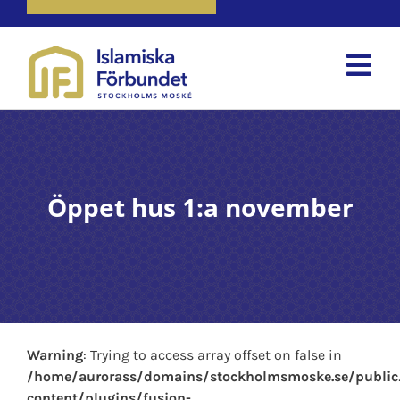
Tog
Nav
Hem
Om oss
Öppet hus 1:a november
Våra tjänster
Aktiviteter
Nyheter
Warning
: Trying to access array offset on false in
Kontakta oss
/home/aurorass/domains/stockholmsmoske.se/publi
content/plugins/fusion-