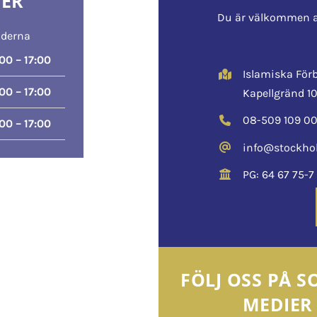
DER
Du är välkommen a
nderna
00 – 17:00
Islamiska Fö
00 – 17:00
Kapellgränd 10
08-509 109 0
00 – 17:00
info@stockho
PG: 64 67 75-7
FÖLJ OSS PÅ S
MEDIER