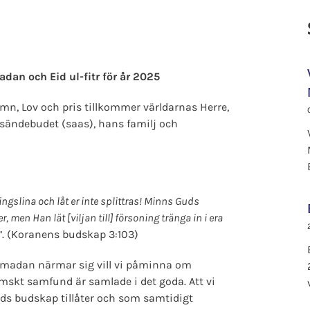
an och Eid ul-fitr för år 2025
n, Lov och pris tillkommer världarnas Herre,
 sändebudet (saas), hans familj och
ngslina och låt er inte splittras! Minns Guds
 men Han lät [viljan till] försoning tränga in i era
”
. (Koranens budskap 3:103)
madan närmar sig vill vi påminna om
mskt samfund är samlade i det goda. Att vi
ds budskap tillåter och som samtidigt