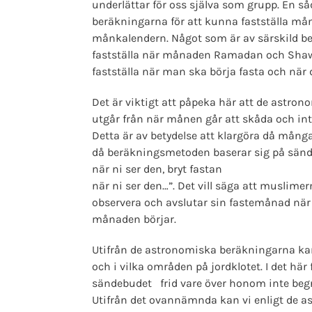
underlättar för oss själva som grupp. En s
beräkningarna för att kunna fastställa mån
månkalendern. Något som är av särskild bet
fastställa när månaden Ramadan och Shaww
fastställa när man ska börja fasta och när 
Det är viktigt att påpeka här att de astro
utgår från när månen går att skåda och in
Detta är av betydelse att klargöra då många 
då beräkningsmetoden baserar sig på sändebudets صلى الله عليه وسلم utt
när ni ser den, bryt fastan
när ni ser den…”. Det vill säga att muslime
observera och avslutar sin fastemånad när
månaden börjar.
Utifrån de astronomiska beräkningarna kan
och i vilka områden på jordklotet. I det här 
sändebudet frid vare över honom inte beg
Utifrån det ovannämnda kan vi enligt de a