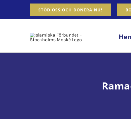
Fortsätt
…….
STÖD OSS OCH DONERA NU!
B
till
innehållet
He
Ramad