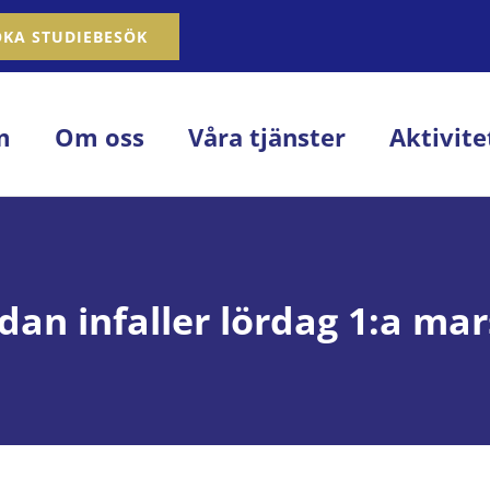
OKA STUDIEBESÖK
m
Om oss
Våra tjänster
Aktivite
an infaller lördag 1:a mar