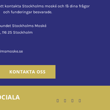
tt kontakta Stockholms moské och få dina frågor
och funderingar besvarade.
rbundet Stockholms Moské
, 116 25 Stockholm
0
lmsmoske.se
KONTAKTA OSS
OCIALA