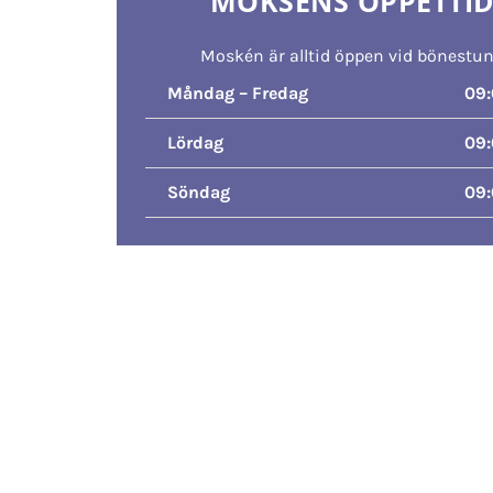
MOKSÉNS ÖPPETTI
Moskén är alltid öppen vid bönestu
Måndag – Fredag
09:
Lördag
09:
Söndag
09: