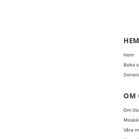
HE
Hem
Boka s
Doner
OM 
Om Os
Moskén
Våra m