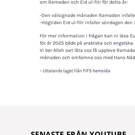
om Ramadan och Eid ul-fitr för detta år:
-Den välsignade månaden Ramadan infaller
-Högtiden Eid ul-fitr infaller söndagen den
För mer information i frågan kan ni läsa 
för år 2025 både på
arabiska
och
engelska
.
Vi ber Allah swt låta oss få uppleva Ramad
månaden och omfamna oss med Hans Nåd 
– Uttalande taget från
FIFS hemsida
SENASTE FRÅN YOUTUBE