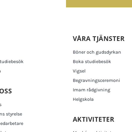
M
VÅRA TJÄNSTER
Böner och gudsdyrkan
tudiebesök
Boka studiebesök
a
Vigsel
Begravningsceremoni
OSS
Imam rådgivning
Helgskola
s
s styrelse
AKTIVITETER
edarbetare