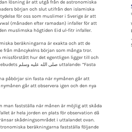
ådan lösning är att utgå från de astronomiska
aders början och slut utifrån den islamiska
ydelse för oss som muslimer i Sverige är att
al (månaden efter ramadan) infaller för att
den muslimska högtiden Eid ul-fitr infaller.
nomiska beräkningarna är exakta och att de
te från måncykelns början som många tror.
missförstått hur det egentligen ligger till och
alande: ”Fasta
rna påbörjar sin fasta när nymånen går att
 nymånen går att observera igen och den nya
 man fastställa när månen är möjlig att skåda
fallet är hela jorden en plats för observation då
ränsar skådningsområdet i uttalandet ovan.
stronomiska beräkningarna fastställa följande