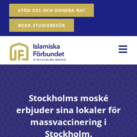
Fortsätt
…….
STÖD OSS OCH DONERA NU!
till
innehållet
BOKA STUDIEBESÖK
Tog
Nav
Hem
Om oss
Stockholms moské
Våra tjänster
erbjuder sina lokaler för
Aktiviteter
massvaccinering i
Stockholm.
Nyheter