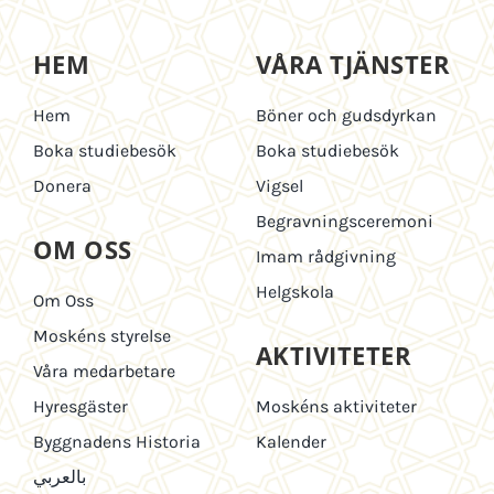
HEM
VÅRA TJÄNSTER
Hem
Böner och gudsdyrkan
Boka studiebesök
Boka studiebesök
Donera
Vigsel
Begravningsceremoni
OM OSS
Imam rådgivning
Helgskola
Om Oss
Moskéns styrelse
AKTIVITETER
Våra medarbetare
Hyresgäster
Moskéns aktiviteter
Byggnadens Historia
Kalender
بالعربي