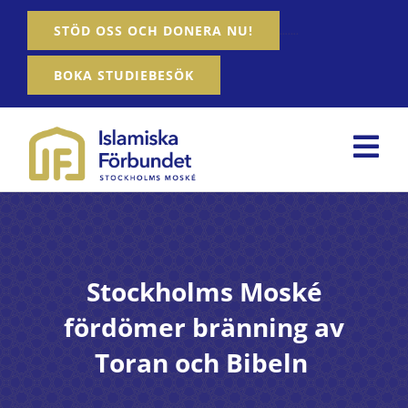
Fortsätt
…….
STÖD OSS OCH DONERA NU!
till
innehållet
BOKA STUDIEBESÖK
Tog
Nav
Hem
Om oss
Stockholms Moské
Våra tjänster
fördömer bränning av
Aktiviteter
Toran och Bibeln
Nyheter