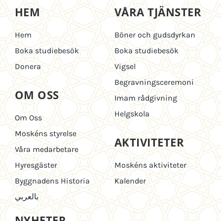
HEM
VÅRA TJÄNSTER
Hem
Böner och gudsdyrkan
Boka studiebesök
Boka studiebesök
Donera
Vigsel
Begravningsceremoni
OM OSS
Imam rådgivning
Helgskola
Om Oss
Moskéns styrelse
AKTIVITETER
Våra medarbetare
Hyresgäster
Moskéns aktiviteter
Byggnadens Historia
Kalender
بالعربي
NYHETER