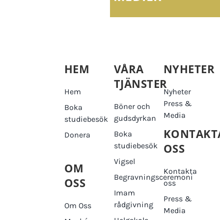
HEM
VÅRA
NYHETER
TJÄNSTER
Hem
Nyheter
Press &
Böner och
Boka
Media
gudsdyrkan
studiebesök
KONTAKT
Boka
Donera
studiebesök
OSS
Vigsel
OM
Kontakta
Begravningsceremoni
OSS
oss
Imam
Press &
rådgivning
Om Oss
Media