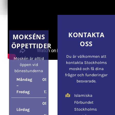
KONTAKTA
MOKSÉNS
OSS
ÖPPETTIDER
Du är välkommen att
Moskén är alltid
kontakta Stockholms
öppen vid
moské och få dina
bönestunderna
frågor och funderingar
Måndag
09:00
besvarade.
–
–
Fredag
17:00
Islamiska
Förbundet
09:00
Stockholms
Lördag
–