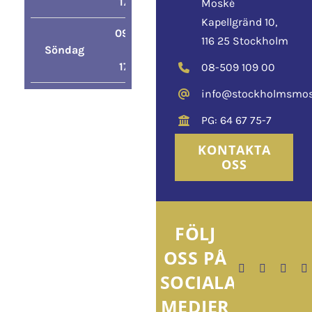
17:00
Moské
Kapellgränd 10,
09:00
116 25 Stockholm
Söndag
–
17:00
08-509 109 00
info@stockholmsmos
PG: 64 67 75-7
KONTAKTA
OSS
FÖLJ
OSS PÅ
SOCIALA
MEDIER