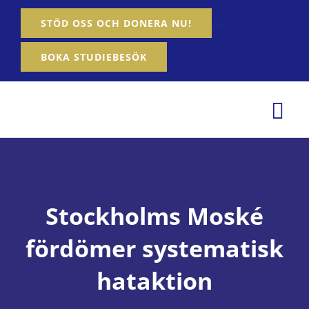
Fortsätt
…….
STÖD OSS OCH DONERA NU!
till
innehållet
BOKA STUDIEBESÖK
Tog
Nav
Hem
Om oss
Stockholms Moské
Våra tjänster
fördömer systematisk
Aktiviteter
hataktion
Nyheter