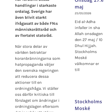
Onsdag 27:e
handlingar i starkaste
maj
ordalag. Sverige har
25/05/2026
även blivit starkt
Eid al-Adha
ifrågasatt av både FN:s
infaller in sha
människorättsråd och
Allah onsdagen
av flertalet statsråd.
den 27 maj / 10
Dhul Hijjah.
När stora delar av
Stockholms
världen betraktar
Moské
koranbränningarna som
välkomnar er
hatpropaganda väljer
till
den svenska regeringen
att reducera dessa
aktioner till en
ordningsfråga. Vi ställer
oss därför kritiska till
förslaget om ändringar i
Stockholms
ordningslagen eftersom
Moské