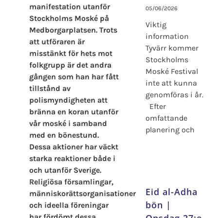
manifestation utanför
05/06/2026
Stockholms Moské på
Viktig
Medborgarplatsen. Trots
information
att utföraren är
Tyvärr kommer
misstänkt för hets mot
Stockholms
folkgrupp är det andra
Moské Festival
gången som han har fått
inte att kunna
tillstånd av
genomföras i år.
polismyndigheten att
Efter
bränna en koran utanför
omfattande
vår moské i samband
planering och
med en bönestund.
Dessa aktioner har väckt
starka reaktioner både i
och utanför Sverige.
Religiösa församlingar,
Eid al-Adha
människorättsorganisationer
bön |
och ideella föreningar
har fördömt dessa