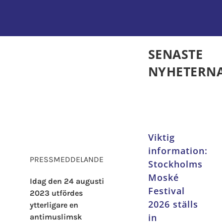
Kontakta oss
SENASTE
NYHETERN
Viktig
information:
PRESSMEDDELANDE
Stockholms
Moské
Idag den 24 augusti
Festival
2023 utfördes
2026 ställs
ytterligare en
in
antimuslimsk